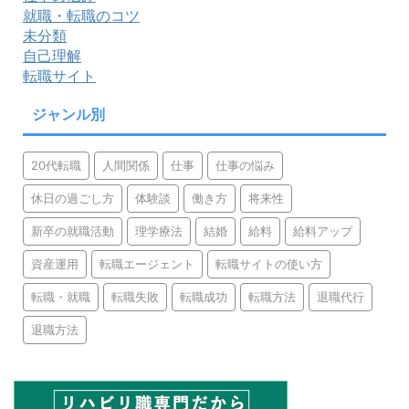
就職・転職のコツ
未分類
自己理解
転職サイト
ジャンル別
20代転職
人間関係
仕事
仕事の悩み
休日の過ごし方
体験談
働き方
将来性
新卒の就職活動
理学療法
結婚
給料
給料アップ
資産運用
転職エージェント
転職サイトの使い方
転職・就職
転職失敗
転職成功
転職方法
退職代行
退職方法