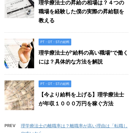
理学療法士の昇給の相場は？４つの
職場を経験した僕の実際の昇給額を
教える
PT・OT・STの給料
理学療法士が"給料の高い職場"で働く
には？具体的な方法を解説
PT・OT・STの給料
【今より給料を上げる】理学療法士
が年収１０００万円を稼ぐ方法
PREV
理学療法士の離職率は？離職率が高い理由は「転職し