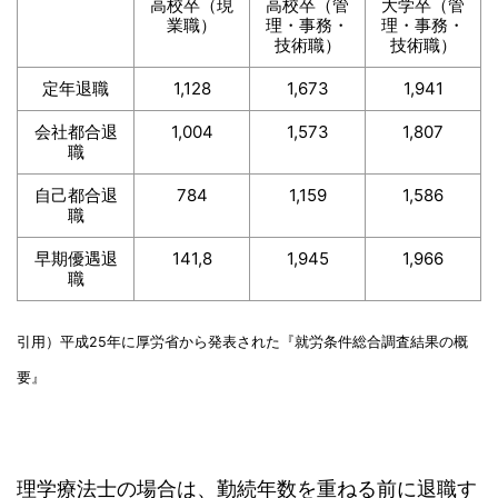
高校卒（現
高校卒（管
大学卒（管
業職）
理・事務・
理・事務・
技術職）
技術職）
定年退職
1,128
1,673
1,941
会社都合退
1,004
1,573
1,807
職
自己都合退
784
1,159
1,586
職
早期優遇退
141,8
1,945
1,966
職
引用）平成25年に厚労省から発表された『就労条件総合調査結果の概
要』
理学療法士の場合は、勤続年数を重ねる前に退職す