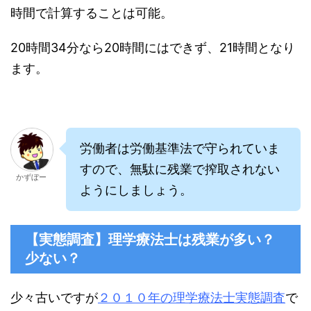
時間で計算することは可能。
20
時間
34
分なら
20
時間にはできず、
21
時間となり
ます。
労働者は労働基準法で守られていま
すので、無駄に残業で搾取されない
かずぼー
ようにしましょう。
【実態調査】理学療法士は残業が多い？
少ない？
少々古いですが
２０１０年の理学療法士実態調査
で