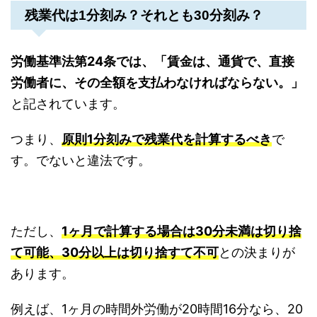
残業代は1分刻み？それとも30分刻み？
労働基準法第24条では、「賃金は、通貨で、直接
労働者に、その全額を支払わなければならない。」
と記されています。
つまり、
原則1分刻みで残業代を計算するべき
で
す。でないと違法です。
ただし、
1
ヶ月で計算する場合は
30
分未満は切り捨
て可能、
30
分以上は切り捨すて不可
との決まりが
あります。
例えば、
1
ヶ月の時間外労働が
20
時間
16
分なら、
20