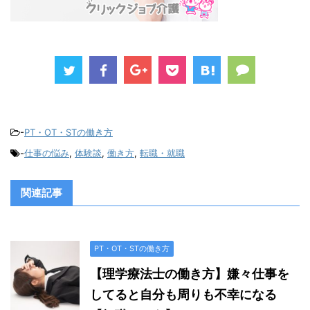
-
PT・OT・STの働き方
-
仕事の悩み
,
体験談
,
働き方
,
転職・就職
関連記事
PT・OT・STの働き方
【理学療法士の働き方】嫌々仕事を
してると自分も周りも不幸になる