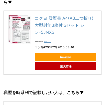
ら▼
コクヨ 履歴書 A4(A3二つ折り)
大型封筒3枚付 3セット シ
ン-5JNX3
カエレバ
posted with
コクヨ(KOKUYO) 2015-03-16
Amazon
楽天市場
職歴を時系列で記載したい人は、
こちら▼