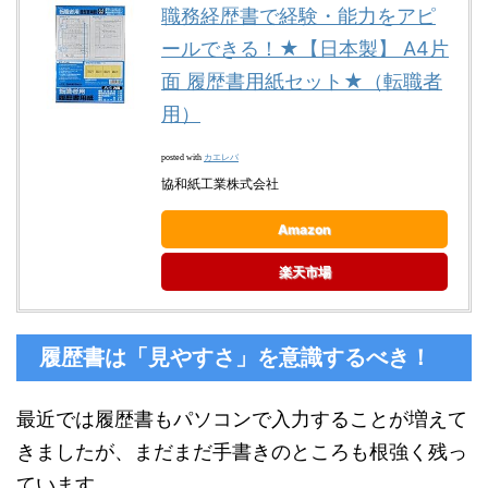
職務経歴書で経験・能力をアピ
ールできる！★【日本製】 A4片
面 履歴書用紙セット★（転職者
用）
カエレバ
posted with
協和紙工業株式会社
Amazon
楽天市場
履歴書は「見やすさ」を意識するべき！
最近では履歴書もパソコンで入力することが増えて
きましたが、まだまだ手書きのところも根強く残っ
ています。