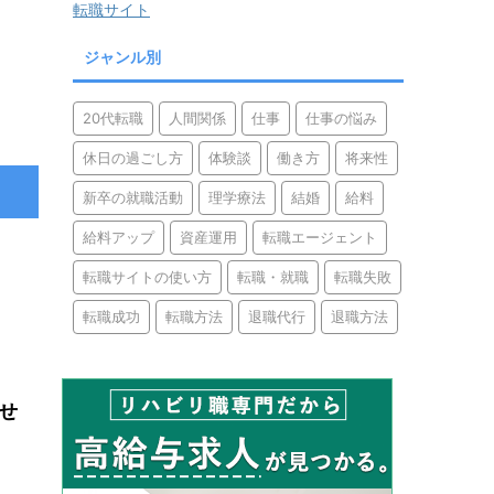
転職サイト
ジャンル別
20代転職
人間関係
仕事
仕事の悩み
休日の過ごし方
体験談
働き方
将来性
新卒の就職活動
理学療法
結婚
給料
給料アップ
資産運用
転職エージェント
転職サイトの使い方
転職・就職
転職失敗
転職成功
転職方法
退職代行
退職方法
せ