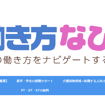
【厳選】
新卒・学生の就職サポート
介護保険領域へ転職する人向
PT・OT・STの給料