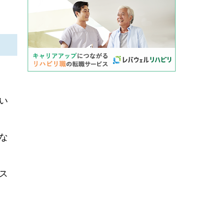
い
な
ス