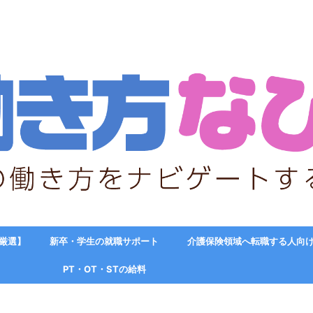
【厳選】
新卒・学生の就職サポート
介護保険領域へ転職する人向
PT・OT・STの給料