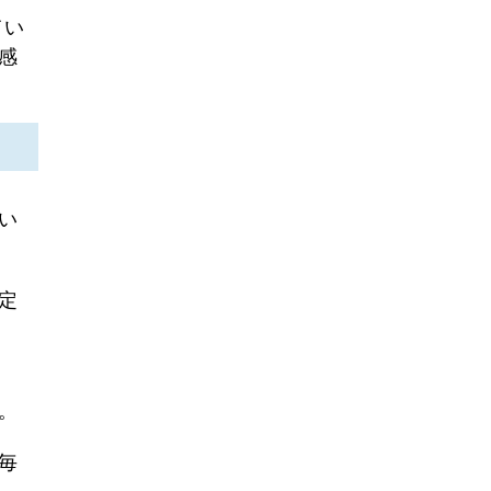
てい
感
い
定
。
毎