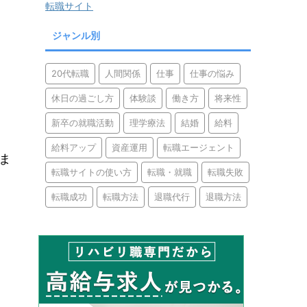
転職サイト
ジャンル別
20代転職
人間関係
仕事
仕事の悩み
休日の過ごし方
体験談
働き方
将来性
新卒の就職活動
理学療法
結婚
給料
給料アップ
資産運用
転職エージェント
ま
転職サイトの使い方
転職・就職
転職失敗
転職成功
転職方法
退職代行
退職方法