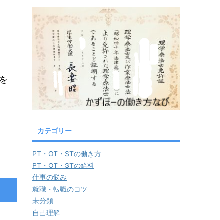
を
カテゴリー
PT・OT・STの働き方
PT・OT・STの給料
仕事の悩み
就職・転職のコツ
未分類
自己理解