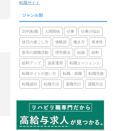
転職サイト
ジャンル別
20代転職
人間関係
仕事
仕事の悩み
休日の過ごし方
体験談
働き方
将来性
新卒の就職活動
理学療法
結婚
給料
給料アップ
資産運用
転職エージェント
転職サイトの使い方
転職・就職
転職失敗
転職成功
転職方法
退職代行
退職方法