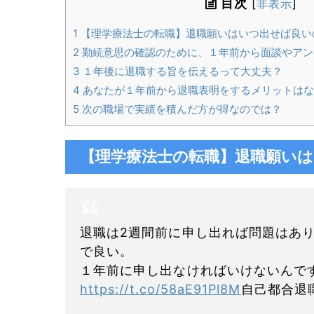
目次
[
非表示
]
1
【理学療法士の転職】退職願いはいつ出せば良い
2
勤続意思の確認のために、１年前から面談やアン
3
１年後に退職する旨を伝えるって大丈夫？
4
あなたが１年前から退職表明をするメリットはな
5
次の職場で実績を積んだ方が得なのでは？
【理学療法士の転職】退職願い
退職は2週間前に申し出れば問題はあり
で良い。
１年前に申し出なければいけないんで
https://t.co/58aE91Pl8M
自己都合退