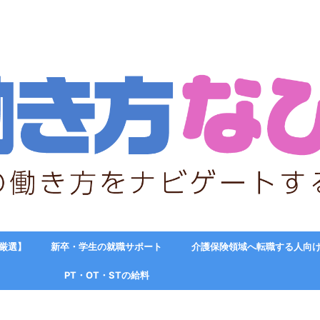
【厳選】
新卒・学生の就職サポート
介護保険領域へ転職する人向
PT・OT・STの給料