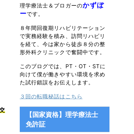
かずぼ
理学療法士＆ブロガーの
ー
です。
８年間回復期リハビリテーション
で実務経験を積み、訪問リハビリ
を経て、今は家から徒歩８分の整
形外科クリニックで奮闘中です。
このブログでは、PT・OT・STに
向けて僕が働きやすい環境を求め
た試行錯誤をお伝えします。
３回の転職秘話はこちら
交
【国家資格】理学療法士
免許証