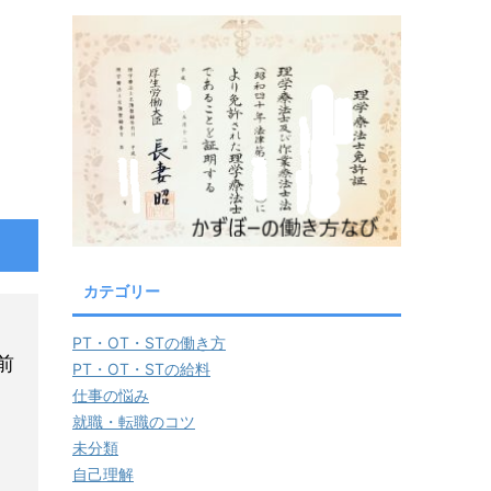
カテゴリー
PT・OT・STの働き方
前
PT・OT・STの給料
仕事の悩み
就職・転職のコツ
未分類
自己理解